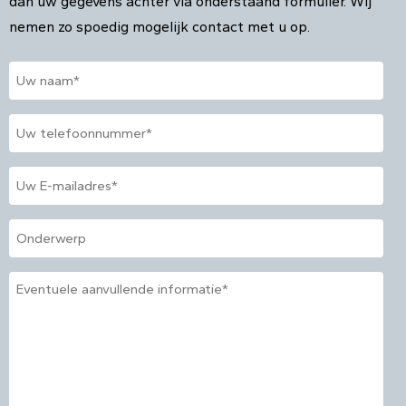
dan uw gegevens achter via onderstaand formulier. Wij
nemen zo spoedig mogelijk contact met u op.
Naam
*
Telefoon
*
E-
mailadres
*
Onderwerp
Geen
titel
*