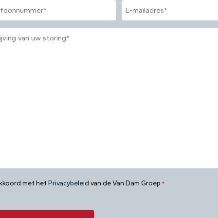
n
E-
mailadres
*
jving
mming
akkoord met het
Privacybeleid
van de Van Dam Groep
*