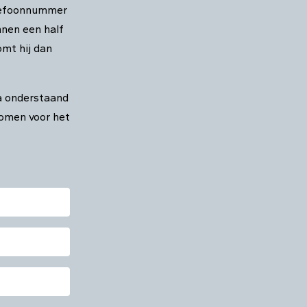
telefoonnummer
nnen een half
omt hij dan
a onderstaand
nomen voor het