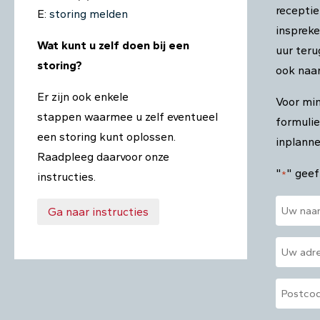
receptie
E:
storing melden
inspreke
Wat kunt u zelf doen bij een
uur teru
storing?
ook naar
Er zijn ook enkele
Voor mi
stappen waarmee u zelf eventueel
formulie
een storing kunt oplossen.
inplanne
Raadpleeg daarvoor onze
"
" geef
*
instructies.
Naam
Ga naar instructies
*
Adres
*
Postco
*